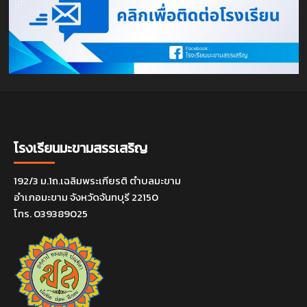
โรงเรียนมะขามสรรเสริญ
192/3 ม.1ถ.เฉลิมพระเกียรติ ตำบลมะขาม
อำเภอมะขาม จังหวัดจันทบุรี 22150
โทร. 039389025