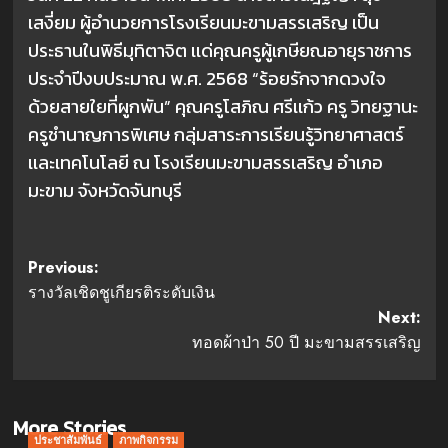
เสงี่ยม ผู้อำนวยการโรงเรียนมะขามสรรเสริญ เป็น
ประธานในพิธีมุทิตาจิต เเด่คุณครูผู้เกษียณอายุราชการ
ประจำปีงบประมาณ พ.ศ. 2568 “ร้อยรักจากดวงใจ
ด้วยสายใยที่ผูกพัน” คุณครูโสภิณ
ศรีเเก้ว ครู วิทยฐานะ
ครูชำนาญการพิเศษ กลุ่มสาระการเรียนรู้วิทยาศาสตร์
เเละเทคโนโลยี ณ โรงเรียนมะขามสรรเสริญ อำเภอ
มะขาม จังหวัดจันทบุรี
Post
Previous:
รางวัลเชิดชูเกียรติระดับเงิน
navigation
Next:
ทอดผ้าป่า 50 ปี มะขามสรรเสริญ
More Stories
ประชาสัมพันธ์
ภาพกิจกรรม